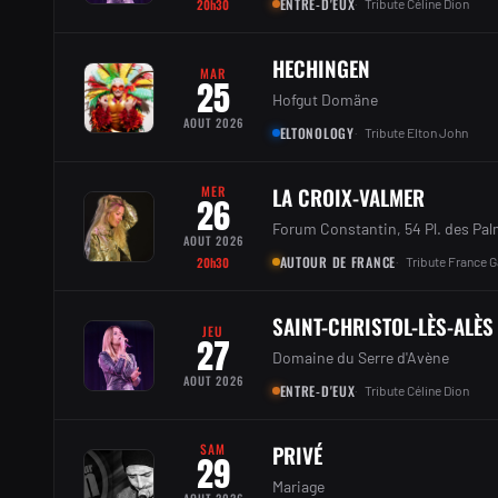
ENTRE-D'EUX
20h30
Tribute Céline Dion
HECHINGEN
MAR
25
Hofgut Domäne
AOUT 2026
ELTONOLOGY
Tribute Elton John
MER
LA CROIX-VALMER
26
Forum Constantin, 54 Pl. des Pal
AOUT 2026
AUTOUR DE FRANCE
20h30
Tribute France G
SAINT-CHRISTOL-LÈS-ALÈS
JEU
27
Domaine du Serre d'Avène
AOUT 2026
ENTRE-D'EUX
Tribute Céline Dion
SAM
PRIVÉ
29
Mariage
AOUT 2026