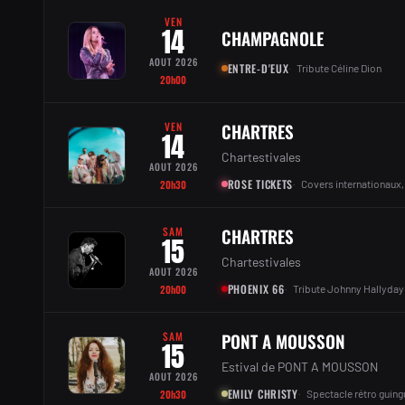
VEN
14
CHAMPAGNOLE
AOUT 2026
ENTRE-D'EUX
Tribute Céline Dion
20h00
VEN
CHARTRES
14
Chartestivales
AOUT 2026
ROSE TICKETS
20h30
Covers internationaux,
SAM
CHARTRES
15
Chartestivales
AOUT 2026
PHOENIX 66
20h00
Tribute Johnny Hallyday
SAM
PONT A MOUSSON
15
Estival de PONT A MOUSSON
AOUT 2026
EMILY CHRISTY
20h30
Spectacle rétro guing