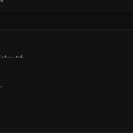
ll
 funk, pop, rock
all