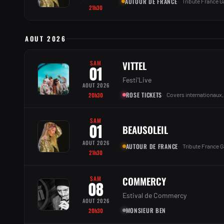
AUTOUR DE FRANCE
Tribute France Ga
21h30
AOUT 2026
SAM
VITTEL
01
Festi'Live
AOUT 2026
ROSE TICKETS
20h30
Covers internationaux,
SAM
01
BEAUSOLEIL
AOUT 2026
AUTOUR DE FRANCE
Tribute France G
21h30
SAM
COMMERCY
08
Estival de Commercy
AOUT 2026
MONSIEUR BEN
20h30