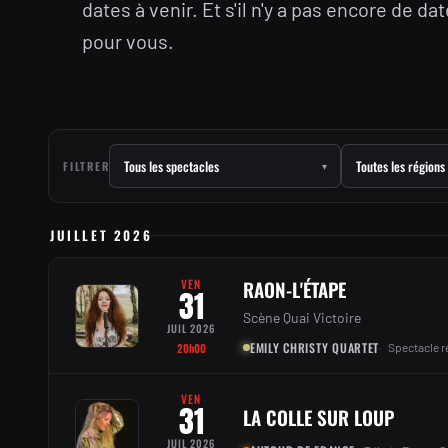
dates à venir. Et s'il n'y a pas encore de da
pour vous.
FILTRER
▾
JUILLET 2026
VEN
RAON-L'ÉTAPE
31
Scène Quai Victoire
JUIL 2026
EMILY CHRISTY QUARTET
20h00
Spectacle r
VEN
31
LA COLLE SUR LOUP
JUIL 2026