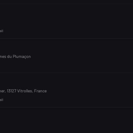
all
ènes du Plumaçon
er, 13127 Vitrolles, France
all