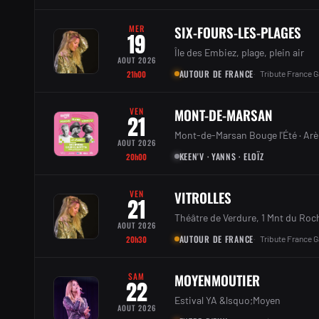
MER
SIX-FOURS-LES-PLAGES
19
Île des Embiez, plage, plein air
AOUT 2026
AUTOUR DE FRANCE
21h00
Tribute France G
VEN
MONT-DE-MARSAN
21
Mont-de-Marsan Bouge l'Été · Ar
AOUT 2026
KEEN'V · YANNS · ELOÏZ
20h00
VEN
VITROLLES
21
Théâtre de Verdure, 1 Mnt du Roch
AOUT 2026
AUTOUR DE FRANCE
20h30
Tribute France G
SAM
MOYENMOUTIER
22
Estival YA &lsquo;Moyen
AOUT 2026