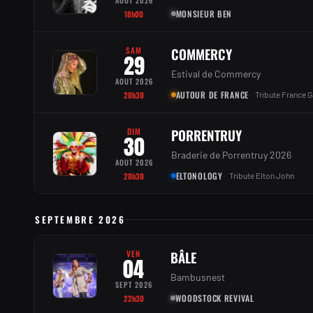
MONSIEUR BEN
18h00
SAM
COMMERCY
29
Estival de Commercy
AOUT 2026
AUTOUR DE FRANCE
20h30
Tribute France G
DIM
PORRENTRUY
30
Braderie de Porrentruy 2026
AOUT 2026
ELTONOLOGY
20h30
Tribute Elton John
SEPTEMBRE 2026
VEN
BÂLE
04
Bambusnest
SEPT 2026
WOODSTOCK REVIVAL
22h30