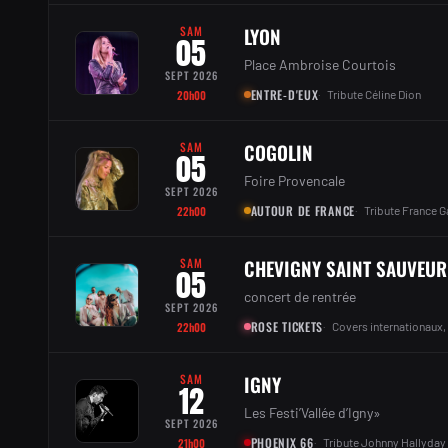
SAM
LYON
05
Place Ambroise Courtois
SEPT 2026
ENTRE-D'EUX
20h00
Tribute Céline Dion
SAM
COGOLIN
05
Foire Provencale
SEPT 2026
AUTOUR DE FRANCE
22h00
Tribute France G
SAM
CHEVIGNY SAINT SAUVEUR
05
concert de rentrée
SEPT 2026
ROSE TICKETS
22h00
Covers internationaux,
SAM
IGNY
12
Les Festi’Vallée d’Igny»
SEPT 2026
PHOENIX 66
21h00
Tribute Johnny Hallyday