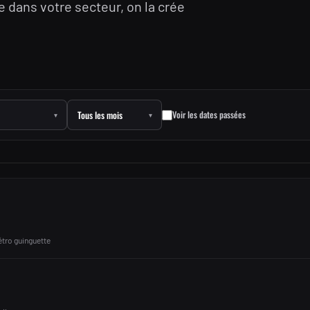
te dans votre secteur, on la crée
Voir les dates passées
▾
▾
étro guinguette